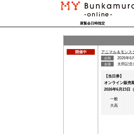
展覧会日時指定
開催中
アニマル＆モンス
2026年
会期
太田記念
会場
【当日券】
オンライン販売
2026年6月23日
一般
大高