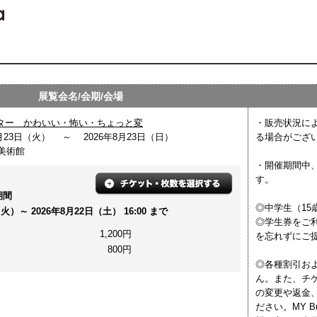
展覧会名/会期/会場
ター かわいい・怖い・ちょっと変
・販売状況に
6月23日（火） ～ 2026年8月23日（日）
る場合がござ
美術館
・開催期間中
す。
期間
◎中学生（15
（火）～ 2026年8月22日（土） 16:00 まで
◎学生券をご
1,200円
を忘れずにご
800円
◎各種割引お
ん。また、チ
の変更や返金
ださい。MY B