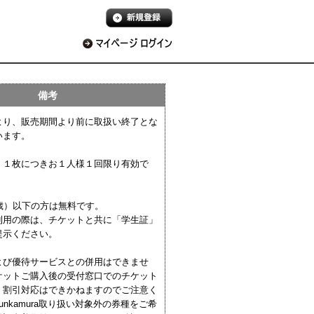
備考
より、販売期間より前に取扱い終了とな
います。
、１枚につきお１人様１回限り有効で
歳）以下の方は無料です。
利用の際は、チケットと共に「学生証」
提示ください。
よび優待サービスとの併用はできませ
ケットご購入後の受付窓口でのチケット
、割引対応はできかねますのでご注意く
unkamura取り扱い対象外の券種をご希