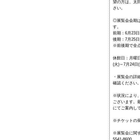
望の方は、太
さい。
◎展覧会会期は、
す。
前期：6月23日
後期：7月25日(
※前後期で全
休館日：月曜日[
(火)～7月24
・展覧会の詳
確認ください
※状況により
ございます。
にてご案内し
※チケットの発
※展覧会に関す
5541-8600